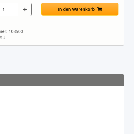
In den Warenkorb
mer:
108500
ESU