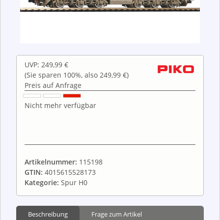
UVP
:
249,99 €
(Sie sparen
100%
, also
249,99 €
)
Preis auf Anfrage
Nicht mehr verfügbar
Artikelnummer:
115198
GTIN:
4015615528173
Kategorie:
Spur H0
Beschreibung
Frage zum Artikel